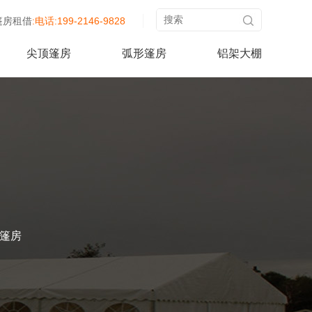
篷房租借
:电话:199-2146-9828
尖顶篷房
弧形篷房
铝架大棚
篷房