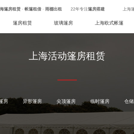
海篷房租赁
·
帐篷租借
·
雨棚出租
22年专注
篷房搭建
上海
篷房租赁
玻璃篷房
上海欧式帐篷
上海活动篷房租赁
篷房
异形篷房
尖顶篷房
临时篷房
仓储