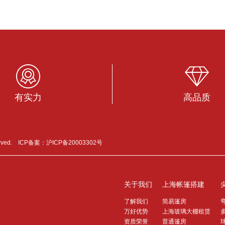
有实力
高品质
erved. ICP备案：
沪ICP备20003302号
关于我们
上海帐篷搭建
了解我们
简易篷房
万好优势
上海玻璃大棚租赁
资质荣誉
普通篷房