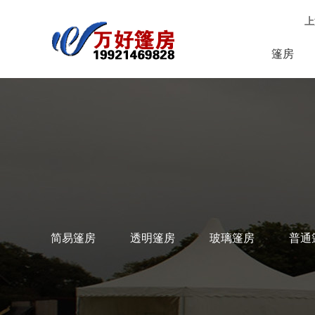
上
篷房
简易篷房
透明篷房
玻璃篷房
普通