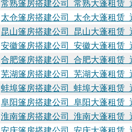
常熟篷房搭建公司_常熟大蓬租赁_
太仓篷房搭建公司_太仓大蓬租赁_
昆山篷房搭建公司_昆山大蓬租赁_
安徽篷房搭建公司_安徽大蓬租赁_
合肥篷房搭建公司_合肥大蓬租赁_
芜湖篷房搭建公司_芜湖大蓬租赁_
蚌埠篷房搭建公司_蚌埠大蓬租赁_
阜阳篷房搭建公司_阜阳大蓬租赁_
淮南篷房搭建公司_淮南大蓬租赁_
安庆篷房搭建公司_安庆大蓬租赁_