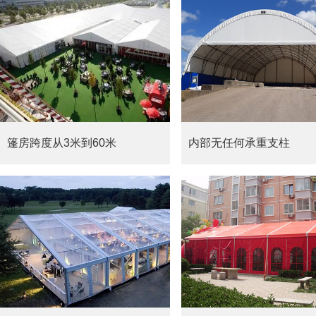
篷房跨度从3米到60米
内部无任何承重支柱