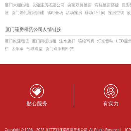
厦门大棚出租
仓储篷房搭建公司
尖顶双翼篷房
弯柱篷房搭建
弧形
篷
厦门婚礼篷房搭建
临时会场
活动篷房
移动卫生间
篷房空调
厦
厦门篷房租赁公司友情链接
厦门帐篷租赁
厦门雨棚出租
注水旗杆
喷绘写真
灯光音响
LED显
栏
太阳伞
气球造型
厦门遮阳棚租赁
贴心服务
有实力
Copyright © 1996－2023 厦门万好篷房租赁服务公司. All Rights Reserved. I