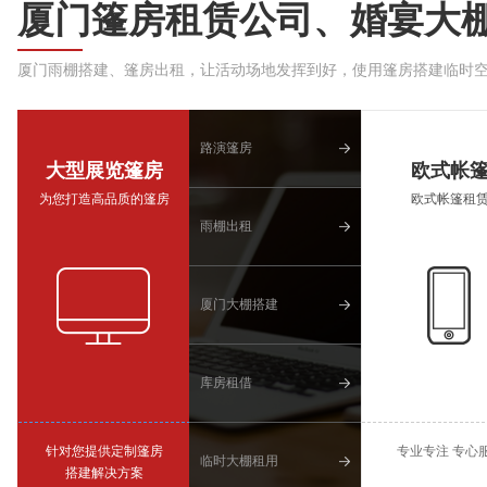
厦门篷房租赁公司、婚宴大
厦门雨棚搭建、篷房出租，让活动场地发挥到好，使用篷房搭建临时
路演篷房
大型展览篷房
欧式帐
为您打造高品质的篷房
欧式帐篷租
雨棚出租
厦门大棚搭建
库房租借
针对您提供定制篷房
专业专注 专心
临时大棚租用
搭建解决方案