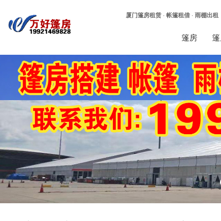
厦门篷房租赁
·
帐篷租借
·
雨棚出租
篷房
篷