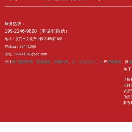
服务热线：
199-2146-9828（电话和微信）
地址：厦门市文化产业园区45幢16层
在线qq：99441095
邮箱：99441095@qq.com
专注
厦门篷房租赁
、
帐篷搭建
、
雨棚出租
、
厦门遮阳棚租赁
、生产
搭建篷房
、做
篷
关于
了解
万好
资质
信用
联系