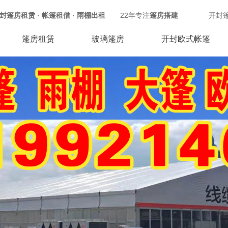
封篷房租赁
·
帐篷租借
·
雨棚出租
22年专注
篷房搭建
开封
篷房租赁
玻璃篷房
开封欧式帐篷