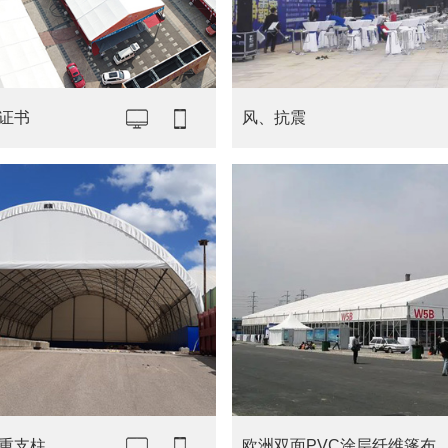
证书
风、抗震
重支柱
欧洲双面PVC涂层纤维篷布