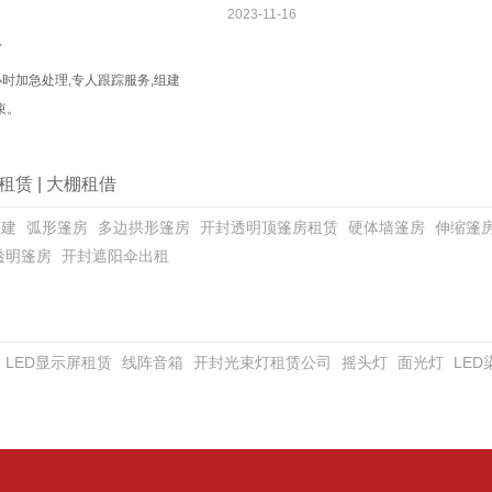
2023-11-16
务
小时加急处理,专人跟踪服务,组建
束。
租赁
|
大棚租借
搭建
弧形篷房
多边拱形篷房
开封透明顶篷房租赁
硬体墙篷房
伸缩篷
透明篷房
开封遮阳伞出租
LED显示屏租赁
线阵音箱
开封光束灯租赁公司
摇头灯
面光灯
LE