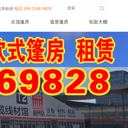
篷房租借
:电话:199-2146-9828
尖顶篷房
弧形篷房
铝架大棚