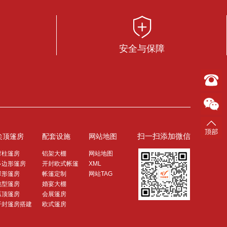
安全与保障
扫一扫添加微信
尖顶篷房
配套设施
网站地图
弯柱篷房
铝架大棚
网站地图
多边形篷房
开封欧式帐篷
XML
球形篷房
帐篷定制
网站TAG
桃型篷房
婚宴大棚
弧顶篷房
会展篷房
开封篷房搭建
欧式篷房