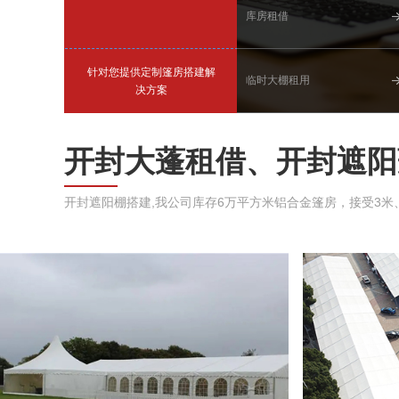
库房租借
针对您提供定制篷房搭建解
临时大棚租用
决方案
开封大蓬租借、开封遮阳
开封遮阳棚搭建,我公司库存6万平方米铝合金篷房，接受3米、5米