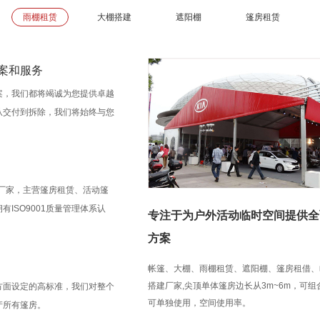
雨棚租赁
大棚搭建
遮阳棚
篷房租赁
案和服务
案，我们都将竭诚为您提供卓越
从交付到拆除，我们将始终与您
房厂家，主营篷房租赁、活动篷
ISO9001质量管理体系认
专注于为户外活动临时空间提供全
方案
帐篷、大棚、雨棚租赁、遮阳棚、篷房租借、
搭建厂家,尖顶单体篷房边长从3m~6m，可
方面设定的高标准，我们对整个
可单独使用，空间使用率。
产所有篷房。