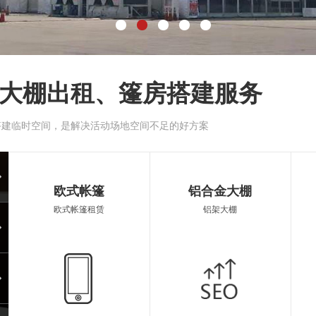
大棚出租、篷房搭建服务
搭建临时空间，是解决活动场地空间不足的好方案
大蓬
开封
欧式帐篷
铝合金大棚
欧式帐篷租赁
铝架大棚
空调蓬房
遮阳
遮阳伞出租
篷房