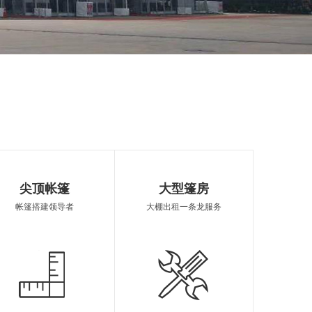
婚庆篷房
开封篷房销售
帐篷定制
尖顶帐篷
大型篷房
帐篷搭建领导者
大棚出租一条龙服务
棚租赁
欧式篷房租借
篷房报价
制造
开封遮阳雨棚
开封欧式帐篷