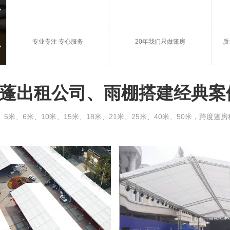
庆典篷房租赁
会议
专业专注 专心服务
20年我们只做篷房
质
开封雨棚出租
开封
蓬出租公司、雨棚搭建经典案
、6米、10米、15米、18米、21米、25米、40米、50米，跨度篷房