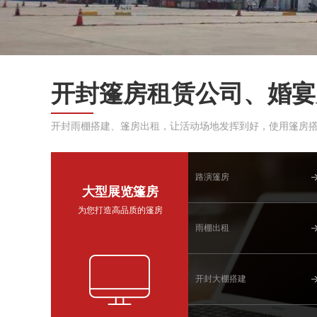
开封篷房租赁公司、婚宴
开封雨棚搭建、篷房出租，让活动场地发挥到好，使用篷房
路演篷房
大型展览篷房
为您打造高品质的篷房
雨棚出租
开封大棚搭建