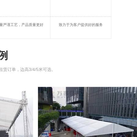
帐篷
大棚租借
开封仓储篷房
量严谨工艺，产品质量更好
致力于为客户提供好的服务
玻璃蓬房
开封帐篷租用
球形篷房
例
租赁订单，边高3/4/5米可选。