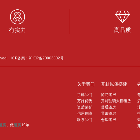
有实力
高品质
erved. ICP备案：
沪ICP备20003302号
关于我们
开封帐篷搭建
了解我们
简易篷房
万好优势
开封玻璃大棚租赁
资质荣誉
普通篷房
信用保障
异形篷房
联系我们
仓库篷房
篷房
、做
篷房
19年