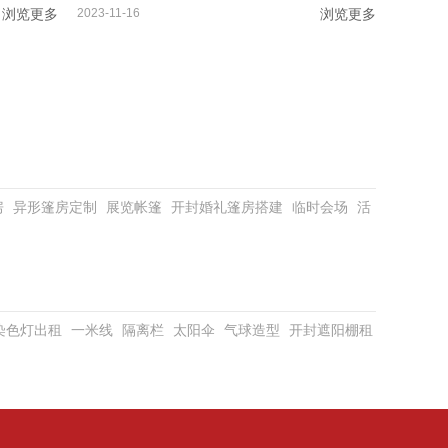
浏览更多
2023-11-16
浏览更多
房
异形篷房定制
展览帐篷
开封婚礼篷房搭建
临时会场
活
D染色灯出租
一米线
隔离栏
太阳伞
气球造型
开封遮阳棚租