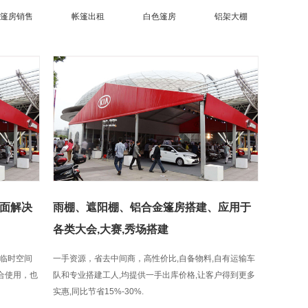
篷房销售
帐篷出租
白色篷房
铝架大棚
面解决
雨棚、遮阳棚、铝合金篷房搭建、应用于
各类大会,大赛,秀场搭建
临时空间
一手资源，省去中间商，高性价比,自备物料,自有运输车
组合使用，也
队和专业搭建工人,均提供一手出库价格,让客户得到更多
实惠,同比节省15%-30%.