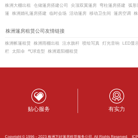
株洲大棚出租
仓储篷房搭建公司
尖顶双翼篷房
弯柱篷房搭建
弧形
篷
株洲婚礼篷房搭建
临时会场
活动篷房
移动卫生间
篷房空调
株
株洲篷房租赁公司友情链接
株洲帐篷租赁
株洲雨棚出租
注水旗杆
喷绘写真
灯光音响
LED显
栏
太阳伞
气球造型
株洲遮阳棚租赁
贴心服务
有实力
Copyright © 1996－2023 株洲万好篷房租赁服务公司. All Rights Reserved. I