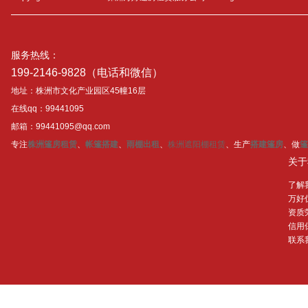
服务热线：
199-2146-9828（电话和微信）
地址：株洲市文化产业园区45幢16层
在线qq：99441095
邮箱：99441095@qq.com
专注
株洲篷房租赁
、
帐篷搭建
、
雨棚出租
、
株洲遮阳棚租赁
、生产
搭建篷房
、做
篷
关于
了解
万好
资质
信用
联系