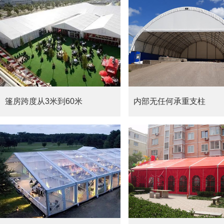
篷房跨度从3米到60米
内部无任何承重支柱