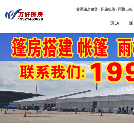
株洲篷房租赁
·
帐篷租借
·
雨棚出租
篷房
篷