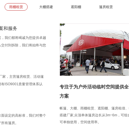
雨棚租赁
大棚搭建
遮阳棚
篷房租赁
案和服务
案，我们都将竭诚为您提供卓越
从交付到拆除，我们将始终与您
房厂家，主营篷房租赁、活动篷
ISO9001质量管理体系认
专注于为户外活动临时空间提供全
方案
帐篷、大棚、雨棚租赁、遮阳棚、篷房租借、
搭建厂家,尖顶单体篷房边长从3m~6m，可
方面设定的高标准，我们对整个
可单独使用，空间使用率。
产所有篷房。