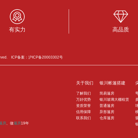
有实力
高品质
erved. ICP备案：
沪ICP备20003302号
关于我们
银川帐篷搭建
了解我们
简易篷房
万好优势
银川玻璃大棚租赁
资质荣誉
普通篷房
信用保障
异形篷房
联系我们
仓库篷房
篷房
、做
篷房
19年