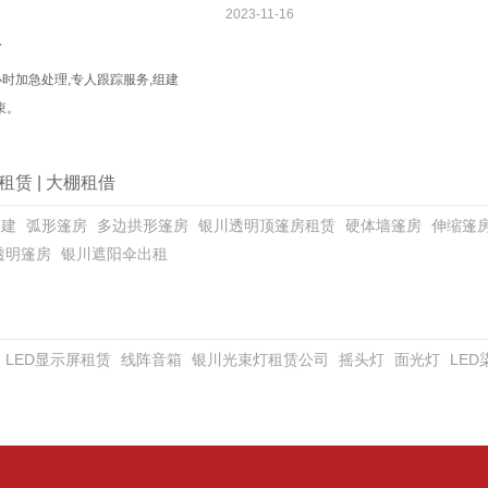
2023-11-16
务
小时加急处理,专人跟踪服务,组建
束。
租赁
|
大棚租借
搭建
弧形篷房
多边拱形篷房
银川透明顶篷房租赁
硬体墙篷房
伸缩篷
透明篷房
银川遮阳伞出租
LED显示屏租赁
线阵音箱
银川光束灯租赁公司
摇头灯
面光灯
LE