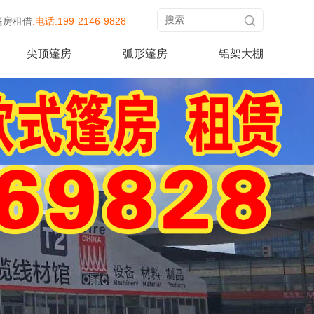
篷房租借
:电话:199-2146-9828
尖顶篷房
弧形篷房
铝架大棚