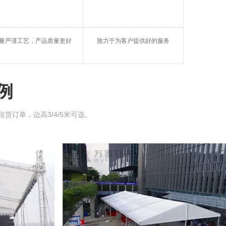
帐篷
大棚租借
银川仓储篷房
量严谨工艺，产品质量更好
致力于为客户提供好的服务
玻璃蓬房
银川帐篷租用
球形篷房
例
租赁订单，边高3/4/5米可选。