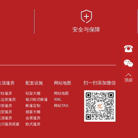
安全与保障
扫一扫添加微信
尖顶篷房
配套设施
网站地图
弯柱篷房
铝架大棚
网站地图
多边形篷房
银川欧式帐篷
XML
球形篷房
帐篷定制
网站TAG
桃型篷房
婚宴大棚
弧顶篷房
会展篷房
银川篷房搭建
欧式篷房