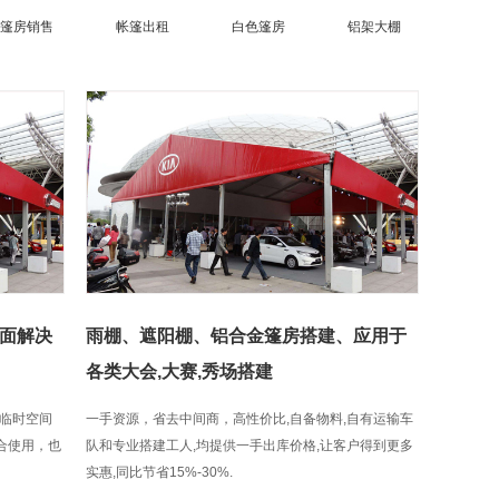
篷房销售
帐篷出租
白色篷房
铝架大棚
面解决
雨棚、遮阳棚、铝合金篷房搭建、应用于
各类大会,大赛,秀场搭建
临时空间
一手资源，省去中间商，高性价比,自备物料,自有运输车
组合使用，也
队和专业搭建工人,均提供一手出库价格,让客户得到更多
实惠,同比节省15%-30%.