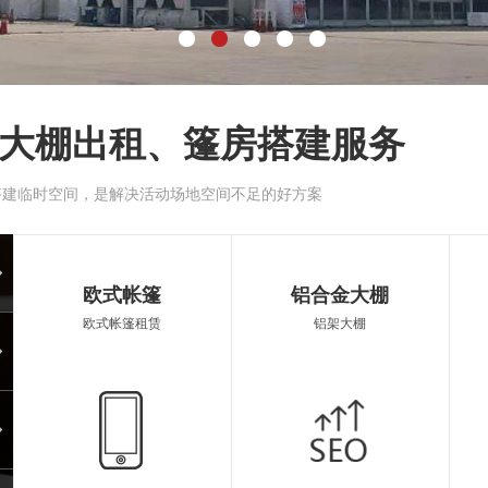
大棚出租、篷房搭建服务
搭建临时空间，是解决活动场地空间不足的好方案
大蓬
银川
欧式帐篷
铝合金大棚
欧式帐篷租赁
铝架大棚
空调蓬房
遮阳
遮阳伞出租
篷房