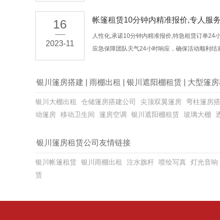
帐篷租赁10分钟内精准报价,专人服
16
人性化,承诺10分钟内精准报价,特急租赁订单24
2023-11
应急保障团队天气24小时响应，确保活动顺利结
银川篷房搭建
|
雨棚出租
|
银川遮阳棚租赁
|
大型篷房
银川大棚出租
仓储篷房搭建公司
尖顶双翼篷房
弯柱篷房
动篷房
移动卫生间
篷房空调
银川遮阳棚租赁
玻璃大棚
银川篷房租赁公司友情链接
银川帐篷租赁
银川雨棚出租
注水旗杆
喷绘写真
灯光音响
赁