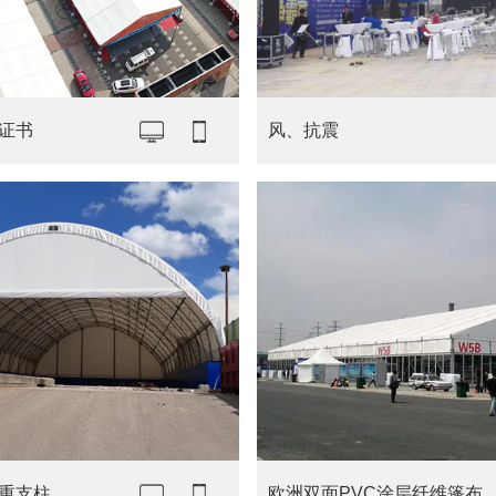
证书
风、抗震
重支柱
欧洲双面PVC涂层纤维篷布