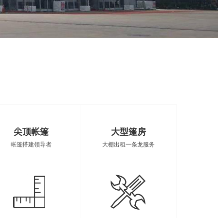
婚庆篷房
银川篷房销售
帐篷定制
尖顶帐篷
大型篷房
帐篷搭建领导者
大棚出租一条龙服务
棚租赁
欧式篷房租借
篷房报价
制造
银川遮阳雨棚
银川欧式帐篷