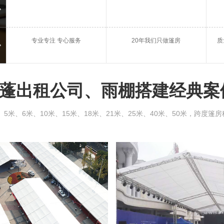
庆典篷房租赁
会议
专业专注 专心服务
20年我们只做篷房
质
银川雨棚出租
银川
蓬出租公司、雨棚搭建经典案
、6米、10米、15米、18米、21米、25米、40米、50米，跨度篷房