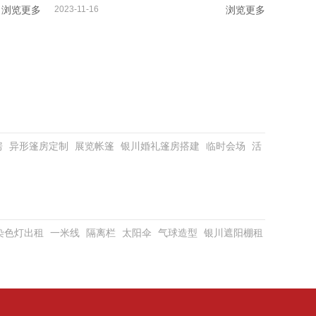
浏览更多
2023-11-16
浏览更多
房
异形篷房定制
展览帐篷
银川婚礼篷房搭建
临时会场
活
D染色灯出租
一米线
隔离栏
太阳伞
气球造型
银川遮阳棚租