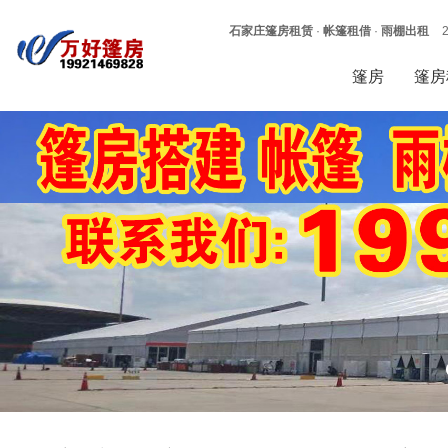
石家庄篷房租赁
·
帐篷租借
·
雨棚出租
篷房
篷房