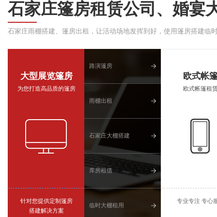
石家庄篷房租赁公司、婚宴
石家庄雨棚搭建、篷房出租，让活动场地发挥到好，使用篷房搭建临
路演篷房
大型展览篷房
欧式帐
为您打造高品质的篷房
欧式帐篷租
雨棚出租
石家庄大棚搭建
库房租借
针对您提供定制篷房
专业专注 专心
临时大棚租用
搭建解决方案