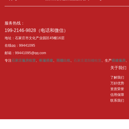
服务热线：
199-2146-9828（电话和微信）
地址：石家庄市文化产业园区45幢16层
在线qq：99441095
邮箱：99441095@qq.com
专注
石家庄篷房租赁
、
帐篷搭建
、
雨棚出租
、
石家庄遮阳棚租赁
、生产
搭建篷房
、
关于我们
了解我们
万好优势
资质荣誉
信用保障
联系我们