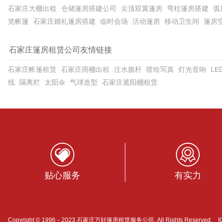
石家庄大棚出租
仓储篷房搭建公司
尖顶双翼篷房
弯柱篷房搭建
弧
览帐篷
石家庄婚礼篷房搭建
临时会场
活动篷房
移动卫生间
篷房
石家庄篷房租赁公司友情链接
石家庄帐篷租赁
石家庄雨棚出租
注水旗杆
喷绘写真
灯光音响
L
线
隔离栏
太阳伞
气球造型
石家庄遮阳棚租赁
贴心服务
有实力
Copyright © 1996－2023 石家庄万好篷房租赁服务公司. All Rights Reserved.