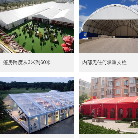
篷房跨度从3米到60米
内部无任何承重支柱