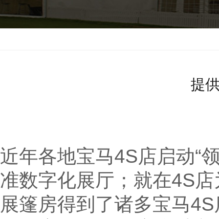
上海
>
大棚租用
>
帐篷出租
提
近年各地宝马4S店启动“
准数字化展厅；就在4S
展篷房得到了诸多宝马4