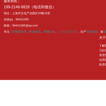
服务热线：
199-2146-9828（电话和微信）
地址：上海市文化产业园区45幢16层
在线qq：99441095
邮箱：99441095@qq.com
专注
上海篷房租赁
、
帐篷搭建
、
雨棚出租
、
上海遮阳棚租赁
、生产
搭建篷房
、做
篷
关于
了解
万好
资质
信用
联系