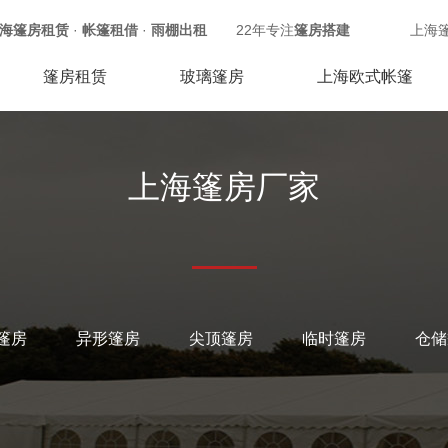
海篷房租赁
·
帐篷租借
·
雨棚出租
22年专注
篷房搭建
上海
篷房租赁
玻璃篷房
上海欧式帐篷
上海篷房厂家
篷房
异形篷房
尖顶篷房
临时篷房
仓储