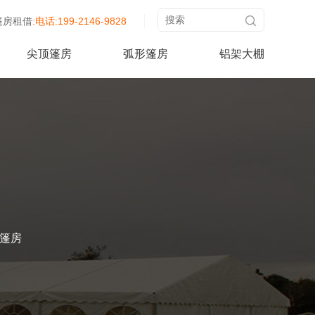
篷房租借
:电话:199-2146-9828
尖顶篷房
弧形篷房
铝架大棚
篷房