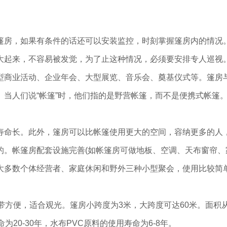
篷房，如果有条件的话还可以安装监控，时刻掌握篷房内的情况
大起来，不容易被发觉，为了止这种情况，必须要安排专人巡视
型商业活动、企业年会、大型展览、音乐会、奠基仪式等。篷房
当人们说“帐篷”时，他们指的是野营帐篷，而不是便携式帐篷
寿命长。此外，篷房可以比帐篷使用更大的空间，容纳更多的人
的。帐篷房配套设施完善(如帐篷房可做地板、空调、天布窗帘、
大多数个体经营者、家庭休闲和野外三种小型聚会，使用比较简
带方便，适合观光。篷房小跨度为3米，大跨度可达60米。面积
20-30年，水布PVC原料的使用寿命为6-8年。