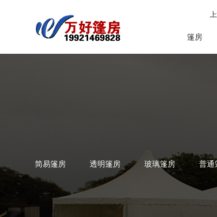
上
篷房
简易篷房
透明篷房
玻璃篷房
普通