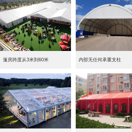
篷房跨度从3米到60米
内部无任何承重支柱