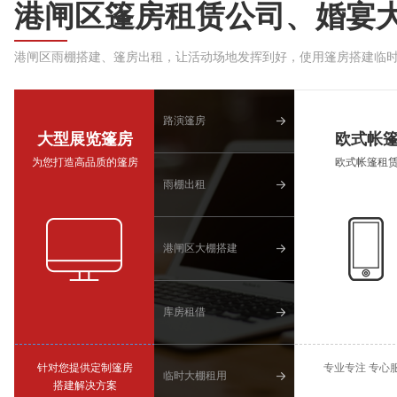
港闸区篷房租赁公司、婚宴
港闸区雨棚搭建、篷房出租，让活动场地发挥到好，使用篷房搭建临
路演篷房
大型展览篷房
欧式帐
为您打造高品质的篷房
欧式帐篷租
雨棚出租
港闸区大棚搭建
库房租借
针对您提供定制篷房
专业专注 专心
临时大棚租用
搭建解决方案