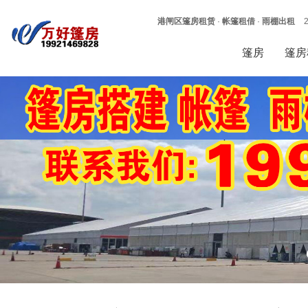
港闸区篷房租赁
·
帐篷租借
·
雨棚出租
篷房
篷房