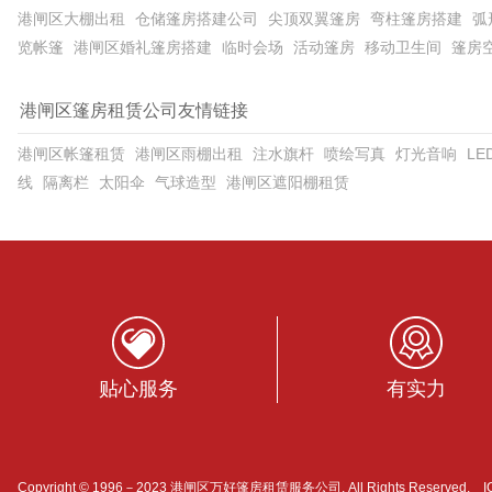
港闸区大棚出租
仓储篷房搭建公司
尖顶双翼篷房
弯柱篷房搭建
弧
览帐篷
港闸区婚礼篷房搭建
临时会场
活动篷房
移动卫生间
篷房
港闸区篷房租赁公司友情链接
港闸区帐篷租赁
港闸区雨棚出租
注水旗杆
喷绘写真
灯光音响
L
线
隔离栏
太阳伞
气球造型
港闸区遮阳棚租赁
贴心服务
有实力
Copyright © 1996－2023 港闸区万好篷房租赁服务公司. All Rights Reserved.