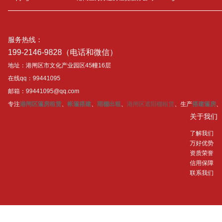
服务热线：
199-2146-9828（电话和微信）
地址：港闸区市文化产业园区45幢16层
在线qq：99441095
邮箱：99441095@qq.com
专注
港闸区篷房租赁
、
帐篷搭建
、
雨棚出租
、
港闸区遮阳棚租赁
、生产
搭建篷房
、
关于我们
了解我们
万好优势
资质荣誉
信用保障
联系我们