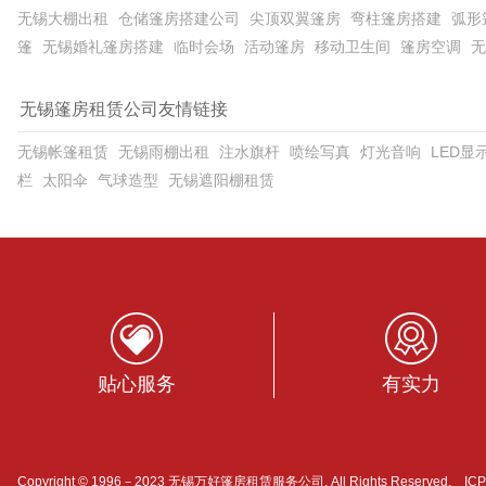
无锡大棚出租
仓储篷房搭建公司
尖顶双翼篷房
弯柱篷房搭建
弧形
篷
无锡婚礼篷房搭建
临时会场
活动篷房
移动卫生间
篷房空调
无
无锡篷房租赁公司友情链接
无锡帐篷租赁
无锡雨棚出租
注水旗杆
喷绘写真
灯光音响
LED显
栏
太阳伞
气球造型
无锡遮阳棚租赁
贴心服务
有实力
Copyright © 1996－2023 无锡万好篷房租赁服务公司. All Rights Reserved. I