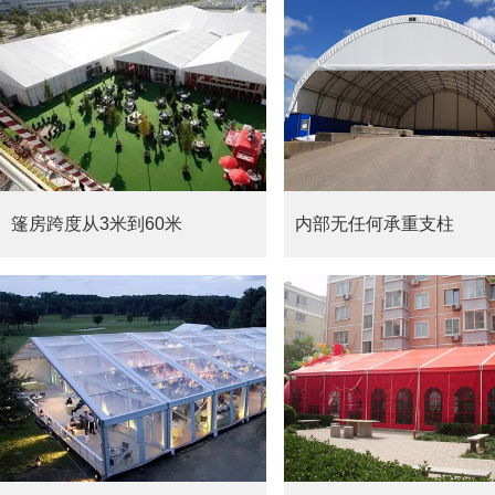
篷房跨度从3米到60米
内部无任何承重支柱