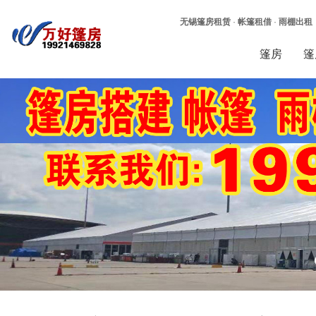
无锡篷房租赁
·
帐篷租借
·
雨棚出租
篷房
篷