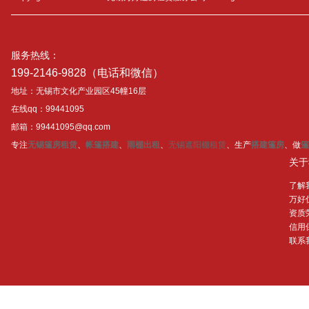
服务热线：
199-2146-9828（电话和微信）
地址：无锡市文化产业园区45幢16层
在线qq：99441095
邮箱：99441095@qq.com
专注
无锡篷房租赁
、
帐篷搭建
、
雨棚出租
、
无锡遮阳棚租赁
、生产
搭建篷房
、做
篷
关于
了解
万好
资质
信用
联系