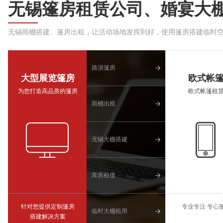
无锡篷房租赁公司、婚宴大
无锡雨棚搭建、篷房出租，让活动场地发挥到好，使用篷房搭建临时
路演篷房
大型展览篷房
欧式帐
为您打造高品质的篷房
欧式帐篷租
雨棚出租
无锡大棚搭建
库房租借
针对您提供定制篷房
专业专注 专心
临时大棚租用
搭建解决方案