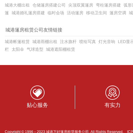
城港大棚出租
仓储篷房搭建公司
尖顶双翼篷房
弯柱篷房搭建
弧形
篷
城港婚礼篷房搭建
临时会场
活动篷房
移动卫生间
篷房空调
城
城港篷房租赁公司友情链接
城港帐篷租赁
城港雨棚出租
注水旗杆
喷绘写真
灯光音响
LED显
栏
太阳伞
气球造型
城港遮阳棚租赁
贴心服务
有实力
Copyright © 1996－2023 城港万好篷房租赁服务公司. All Rights Reserved. I