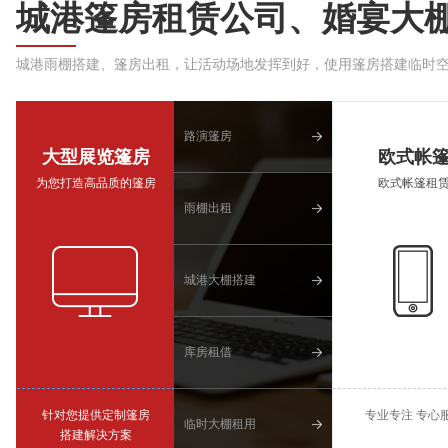
城港篷房租赁公司、婚宴大
城港雨棚搭建、篷房出租，让活动场地发挥到好，使用篷房搭建临时
路演篷房
大型展览篷房
欧式帐
为您打造高品质的篷房
欧式帐篷租
雨棚出租
城港大棚搭建
库房租借
针对您提供定制篷房
专业专注 专心
临时大棚租用
搭建解决方案