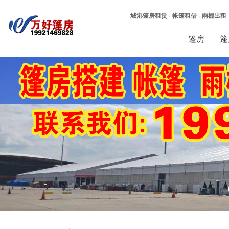
城港篷房租赁
·
帐篷租借
·
雨棚出租
篷房
篷