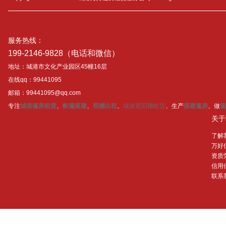
服务热线：
199-2146-9828（电话和微信）
地址：城港市文化产业园区45幢16层
在线qq：99441095
邮箱：99441095@qq.com
专注
城港篷房租赁
、
帐篷搭建
、
雨棚出租
、
城港遮阳棚租赁
、生产
搭建篷房
、做
篷
关于
了解
万好
资质
信用
联系