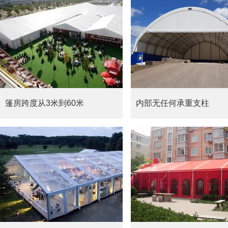
篷房跨度从3米到60米
内部无任何承重支柱