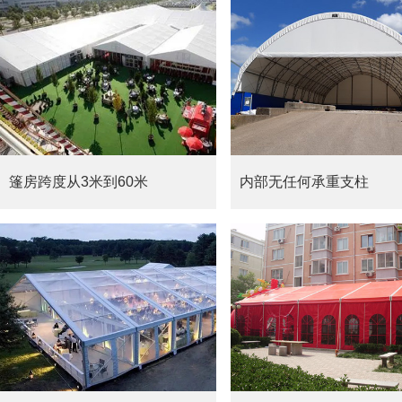
篷房跨度从3米到60米
内部无任何承重支柱