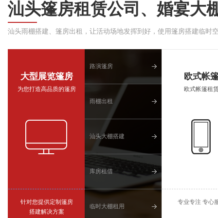
汕头篷房租赁公司、婚宴大
汕头雨棚搭建、篷房出租，让活动场地发挥到好，使用篷房搭建临时
路演篷房
大型展览篷房
欧式帐
为您打造高品质的篷房
欧式帐篷租
雨棚出租
汕头大棚搭建
库房租借
针对您提供定制篷房
专业专注 专心
临时大棚租用
搭建解决方案