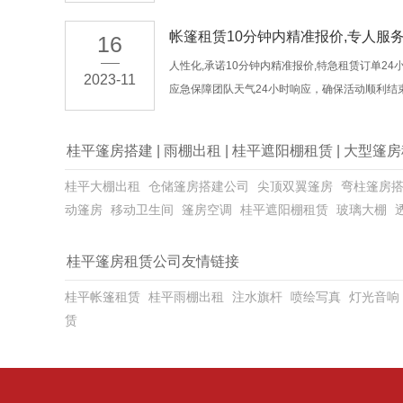
帐篷租赁10分钟内精准报价,专人服
16
人性化,承诺10分钟内精准报价,特急租赁订单24
2023-11
应急保障团队天气24小时响应，确保活动顺利结
桂平篷房搭建
|
雨棚出租
|
桂平遮阳棚租赁
|
大型篷房
桂平大棚出租
仓储篷房搭建公司
尖顶双翼篷房
弯柱篷房
动篷房
移动卫生间
篷房空调
桂平遮阳棚租赁
玻璃大棚
桂平篷房租赁公司友情链接
桂平帐篷租赁
桂平雨棚出租
注水旗杆
喷绘写真
灯光音响
赁