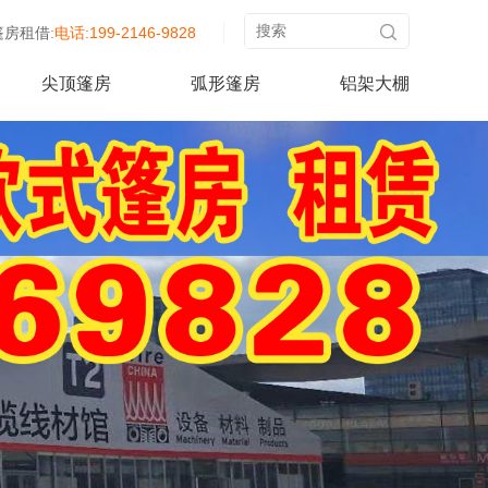
篷房租借
:电话:199-2146-9828
尖顶篷房
弧形篷房
铝架大棚