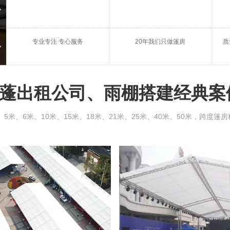
庆典篷房租赁
会议
专业专注 专心服务
20年我们只做篷房
质
桂平雨棚出租
桂平
蓬出租公司、雨棚搭建经典案
、6米、10米、15米、18米、21米、25米、40米、50米，跨度篷房