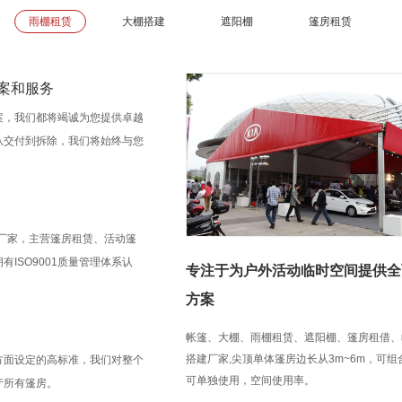
雨棚租赁
大棚搭建
遮阳棚
篷房租赁
案和服务
案，我们都将竭诚为您提供卓越
从交付到拆除，我们将始终与您
房厂家，主营篷房租赁、活动篷
ISO9001质量管理体系认
专注于为户外活动临时空间提供全
方案
帐篷、大棚、雨棚租赁、遮阳棚、篷房租借、
搭建厂家,尖顶单体篷房边长从3m~6m，可
方面设定的高标准，我们对整个
可单独使用，空间使用率。
产所有篷房。