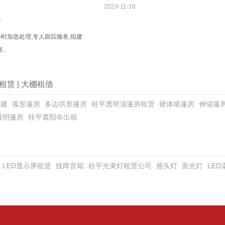
2023-11-16
务
小时加急处理,专人跟踪服务,组建
束。
租赁
|
大棚租借
搭建
弧形篷房
多边拱形篷房
桂平透明顶篷房租赁
硬体墙篷房
伸缩篷
透明篷房
桂平遮阳伞出租
LED显示屏租赁
线阵音箱
桂平光束灯租赁公司
摇头灯
面光灯
LE