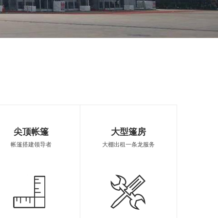
婚庆篷房
桂平篷房销售
帐篷定制
尖顶帐篷
大型篷房
帐篷搭建领导者
大棚出租一条龙服务
棚租赁
欧式篷房租借
篷房报价
制造
桂平遮阳雨棚
桂平欧式帐篷