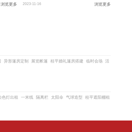
浏览更多
2023-11-16
浏览更多
房
异形篷房定制
展览帐篷
桂平婚礼篷房搭建
临时会场
活
D染色灯出租
一米线
隔离栏
太阳伞
气球造型
桂平遮阳棚租