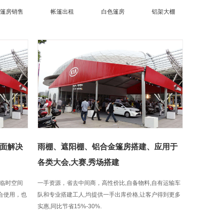
篷房销售
帐篷出租
白色篷房
铝架大棚
面解决
雨棚、遮阳棚、铝合金篷房搭建、应用于
各类大会,大赛,秀场搭建
临时空间
一手资源，省去中间商，高性价比,自备物料,自有运输车
组合使用，也
队和专业搭建工人,均提供一手出库价格,让客户得到更多
实惠,同比节省15%-30%.