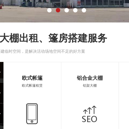
大棚出租、篷房搭建服务
搭建临时空间，是解决活动场地空间不足的好方案
大蓬
桂平
欧式帐篷
铝合金大棚
欧式帐篷租赁
铝架大棚
空调蓬房
遮阳
遮阳伞出租
篷房