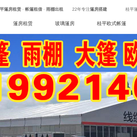
平篷房租赁
·
帐篷租借
·
雨棚出租
22年专注
篷房搭建
桂平
篷房租赁
玻璃篷房
桂平欧式帐篷