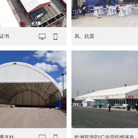
证书
风、抗震
重支柱
欧洲双面PVC涂层纤维篷布