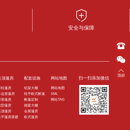
安全与保障
扫一扫添加微信
尖顶篷房
配套设施
网站地图
弯柱篷房
铝架大棚
网站地图
多边形篷房
桂平欧式帐篷
XML
球形篷房
帐篷定制
网站TAG
桃型篷房
婚宴大棚
弧顶篷房
会展篷房
桂平篷房搭建
欧式篷房