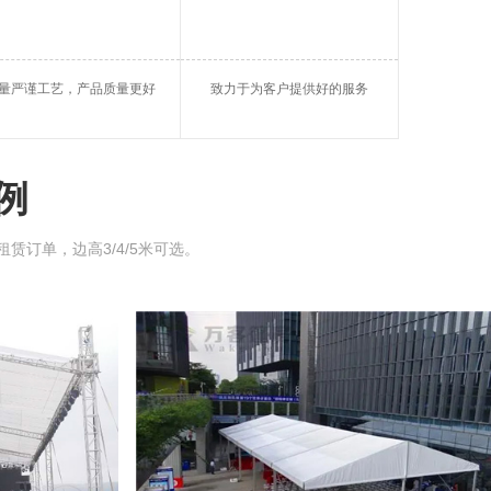
帐篷
大棚租借
桂平仓储篷房
量严谨工艺，产品质量更好
致力于为客户提供好的服务
玻璃蓬房
桂平帐篷租用
球形篷房
例
租赁订单，边高3/4/5米可选。