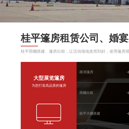
桂平篷房租赁公司、婚宴
桂平雨棚搭建、篷房出租，让活动场地发挥到好，使用篷房
路演篷房
大型展览篷房
为您打造高品质的篷房
雨棚出租
桂平大棚搭建