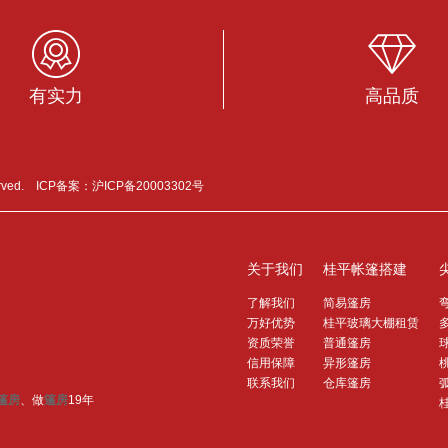
有实力
高品质
erved. ICP备案：
沪ICP备20003302号
关于我们
桂平帐篷搭建
了解我们
简易篷房
万好优势
桂平玻璃大棚租赁
资质荣誉
普通篷房
信用保障
异形篷房
联系我们
仓库篷房
篷房
、做
篷房
19年