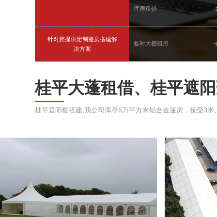
库房租借
针对您提供定制篷房搭建解
临时大棚租用
决方案
桂平大蓬租借、桂平遮阳
桂平遮阳棚搭建,我公司库存6万平方米铝合金篷房，接受3米、5米