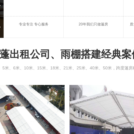
庆典篷房租赁
会议
专业专注 专心服务
20年我们只做篷房
质
河池雨棚出租
河池
蓬出租公司、雨棚搭建经典案
、6米、10米、15米、18米、21米、25米、40米、50米，跨度篷房