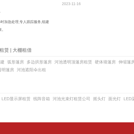
2023-11-16
务
小时加急处理,专人跟踪服务,组建
束。
租赁
|
大棚租借
搭建
弧形篷房
多边拱形篷房
河池透明顶篷房租赁
硬体墙篷房
伸缩篷
透明篷房
河池遮阳伞出租
LED显示屏租赁
线阵音箱
河池光束灯租赁公司
摇头灯
面光灯
LE