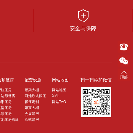
安全与保障
扫一扫添加微信
尖顶篷房
配套设施
网站地图
弯柱篷房
铝架大棚
网站地图
多边形篷房
河池欧式帐篷
XML
球形篷房
帐篷定制
网站TAG
桃型篷房
婚宴大棚
弧顶篷房
会展篷房
河池篷房搭建
欧式篷房