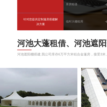
库房租借
针对您提供定制篷房搭建解
临时大棚租用
决方案
河池大蓬租借、河池遮阳
河池遮阳棚搭建,我公司库存6万平方米铝合金篷房，接受3米、5米