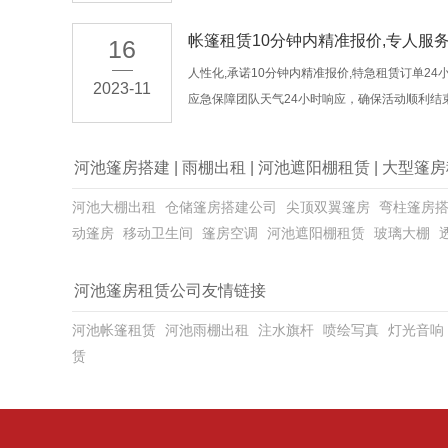
帐篷租赁10分钟内精准报价,专人服
16
人性化,承诺10分钟内精准报价,特急租赁订单24
2023-11
应急保障团队天气24小时响应，确保活动顺利结
河池篷房搭建
|
雨棚出租
|
河池遮阳棚租赁
|
大型篷房
河池大棚出租
仓储篷房搭建公司
尖顶双翼篷房
弯柱篷房
动篷房
移动卫生间
篷房空调
河池遮阳棚租赁
玻璃大棚
河池篷房租赁公司友情链接
河池帐篷租赁
河池雨棚出租
注水旗杆
喷绘写真
灯光音响
赁