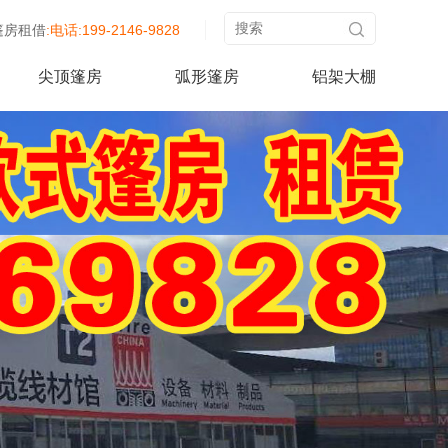
篷房租借
:电话:199-2146-9828
尖顶篷房
弧形篷房
铝架大棚