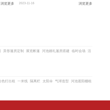
浏览更多
2023-11-16
浏览更多
房
异形篷房定制
展览帐篷
河池婚礼篷房搭建
临时会场
活
D染色灯出租
一米线
隔离栏
太阳伞
气球造型
河池遮阳棚租