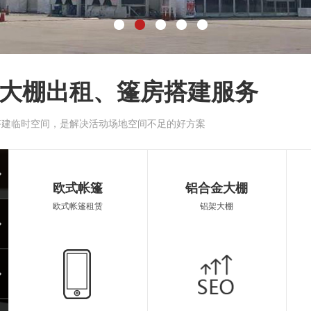
大棚出租、篷房搭建服务
搭建临时空间，是解决活动场地空间不足的好方案
大蓬
河池
欧式帐篷
铝合金大棚
欧式帐篷租赁
铝架大棚
空调蓬房
遮阳
遮阳伞出租
篷房