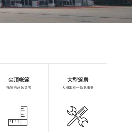
婚庆篷房
河池篷房销售
帐篷定制
尖顶帐篷
大型篷房
帐篷搭建领导者
大棚出租一条龙服务
棚租赁
欧式篷房租借
篷房报价
制造
河池遮阳雨棚
河池欧式帐篷