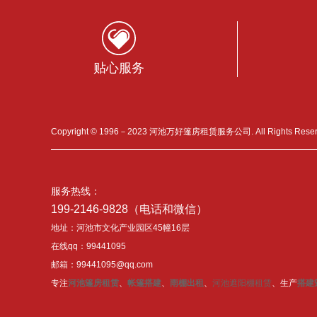
贴心服务
Copyright © 1996－2023 河池万好篷房租赁服务公司. All Rights Res
服务热线：
199-2146-9828（电话和微信）
地址：河池市文化产业园区45幢16层
在线qq：99441095
邮箱：99441095@qq.com
专注
河池篷房租赁
、
帐篷搭建
、
雨棚出租
、
河池遮阳棚租赁
、生产
搭建