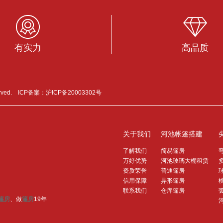
有实力
高品质
erved. ICP备案：
沪ICP备20003302号
关于我们
河池帐篷搭建
了解我们
简易篷房
万好优势
河池玻璃大棚租赁
资质荣誉
普通篷房
信用保障
异形篷房
联系我们
仓库篷房
篷房
、做
篷房
19年