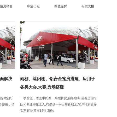
篷房销售
帐篷出租
白色篷房
铝架大棚
面解决
雨棚、遮阳棚、铝合金篷房搭建、应用于
各类大会,大赛,秀场搭建
临时空间
一手资源，省去中间商，高性价比,自备物料,自有运输车
组合使用，也
队和专业搭建工人,均提供一手出库价格,让客户得到更多
实惠,同比节省15%-30%.