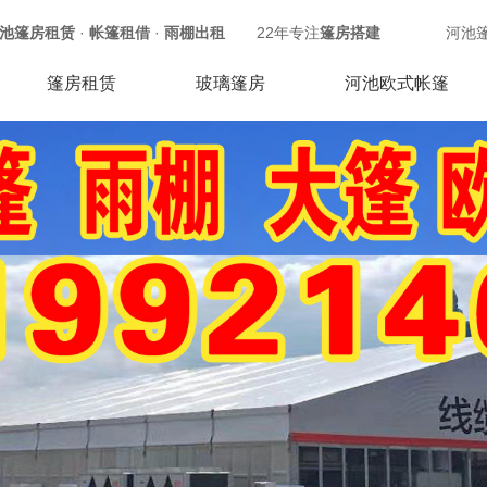
池篷房租赁
·
帐篷租借
·
雨棚出租
22年专注
篷房搭建
河池
篷房租赁
玻璃篷房
河池欧式帐篷