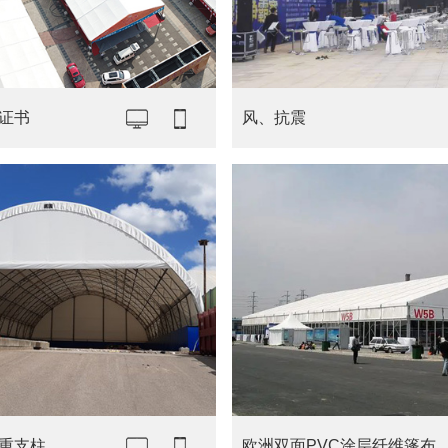
证书
风、抗震
重支柱
欧洲双面PVC涂层纤维篷布