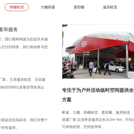
雨棚租赁
大棚搭建
遮阳棚
篷房租赁
案和服务
案，我们都将竭诚为您提供卓越
从交付到拆除，我们将始终与您
房厂家，主营篷房租赁、活动篷
ISO9001质量管理体系认
专注于为户外活动临时空间提供全
方案
帐篷、大棚、雨棚租赁、遮阳棚、篷房租借、
搭建厂家,尖顶单体篷房边长从3m~6m，可
方面设定的高标准，我们对整个
可单独使用，空间使用率。
产所有篷房。