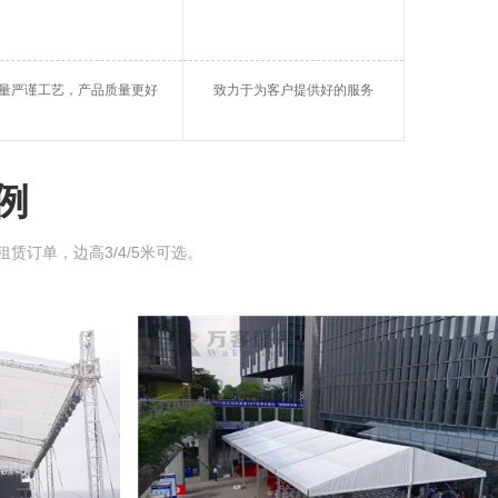
帐篷
大棚租借
河池仓储篷房
量严谨工艺，产品质量更好
致力于为客户提供好的服务
玻璃蓬房
河池帐篷租用
球形篷房
例
租赁订单，边高3/4/5米可选。