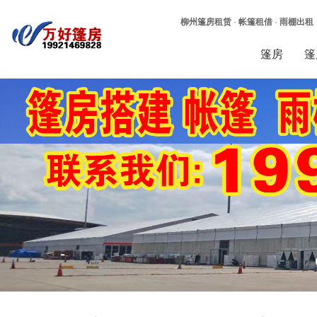
柳州篷房租赁
·
帐篷租借
·
雨棚出租
篷房
篷