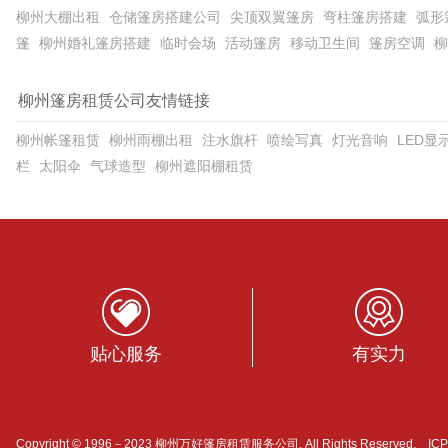
柳州大棚出租
仓储篷房搭建公司
尖顶双翼篷房
弯柱篷房搭建
弧形
篷
柳州婚礼篷房搭建
临时会场
活动篷房
移动卫生间
篷房空调
柳
柳州篷房租赁公司友情链接
柳州帐篷租赁
柳州雨棚出租
注水旗杆
喷绘写真
灯光音响
LED显
栏
太阳伞
气球造型
柳州遮阳棚租赁
贴心服务
有实力
Copyright © 1996－2023 柳州万好篷房租赁服务公司. All Rights Reserved. I