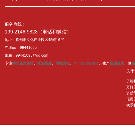
服务热线：
199-2146-9828（电话和微信）
地址：柳州市文化产业园区45幢16层
在线qq：99441095
邮箱：99441095@qq.com
专注
柳州篷房租赁
、
帐篷搭建
、
雨棚出租
、
柳州遮阳棚租赁
、生产
搭建篷房
、做
篷
关于
了解
万好
资质
信用
联系