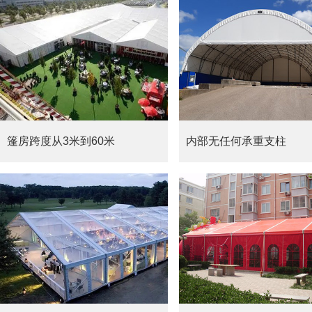
篷房跨度从3米到60米
内部无任何承重支柱