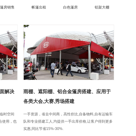
篷房销售
帐篷出租
白色篷房
铝架大棚
面解决
雨棚、遮阳棚、铝合金篷房搭建、应用于
各类大会,大赛,秀场搭建
临时空间
一手资源，省去中间商，高性价比,自备物料,自有运输车
组合使用，也
队和专业搭建工人,均提供一手出库价格,让客户得到更多
实惠,同比节省15%-30%.