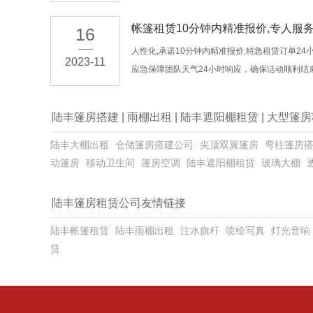
帐篷租赁10分钟内精准报价,专人服
16
人性化,承诺10分钟内精准报价,特急租赁订单24
2023-11
应急保障团队天气24小时响应，确保活动顺利结
陆丰篷房搭建
|
雨棚出租
|
陆丰遮阳棚租赁
|
大型篷房
陆丰大棚出租
仓储篷房搭建公司
尖顶双翼篷房
弯柱篷房
动篷房
移动卫生间
篷房空调
陆丰遮阳棚租赁
玻璃大棚
陆丰篷房租赁公司友情链接
陆丰帐篷租赁
陆丰雨棚出租
注水旗杆
喷绘写真
灯光音响
赁