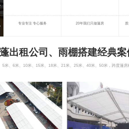
庆典篷房租赁
会议
专业专注 专心服务
20年我们只做篷房
质
陆丰雨棚出租
陆丰
蓬出租公司、雨棚搭建经典案
、6米、10米、15米、18米、21米、25米、40米、50米，跨度篷房