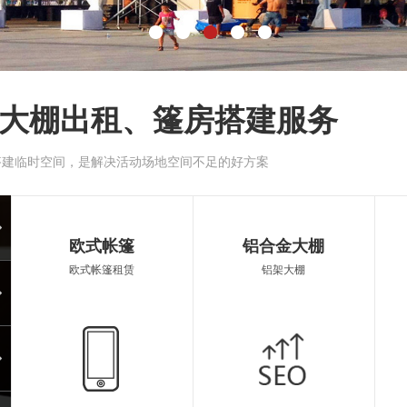
大棚出租、篷房搭建服务
搭建临时空间，是解决活动场地空间不足的好方案
大蓬
陆丰
欧式帐篷
铝合金大棚
欧式帐篷租赁
铝架大棚
空调蓬房
遮阳
遮阳伞出租
篷房