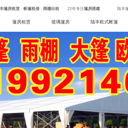
丰篷房租赁
·
帐篷租借
·
雨棚出租
22年专注
篷房搭建
陆丰
篷房租赁
玻璃篷房
陆丰欧式帐篷