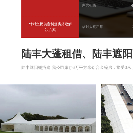
库房租借
针对您提供定制篷房搭建解
临时大棚租用
决方案
陆丰大蓬租借、陆丰遮阳
陆丰遮阳棚搭建,我公司库存6万平方米铝合金篷房，接受3米、5米