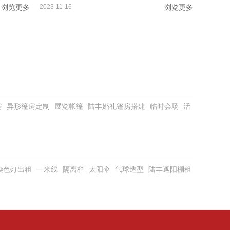
浏览更多
2023-11-16
浏览更多
房
异形篷房定制
展览帐篷
陆丰婚礼篷房搭建
临时会场
活
D染色灯出租
一米线
隔离栏
太阳伞
气球造型
陆丰遮阳棚租