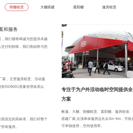
雨棚租赁
大棚搭建
遮阳棚
篷房租赁
案和服务
案，我们都将竭诚为您提供卓越
从交付到拆除，我们将始终与您
房厂家，主营篷房租赁、活动篷
ISO9001质量管理体系认
专注于为户外活动临时空间提供全
方案
帐篷、大棚、雨棚租赁、遮阳棚、篷房租借、
搭建厂家,尖顶单体篷房边长从3m~6m，可
方面设定的高标准，我们对整个
可单独使用，空间使用率。
产所有篷房。