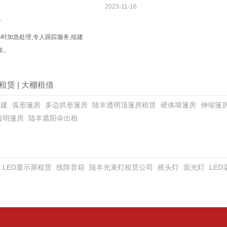
2023-11-16
务
小时加急处理,专人跟踪服务,组建
束。
租赁
|
大棚租借
搭建
弧形篷房
多边拱形篷房
陆丰透明顶篷房租赁
硬体墙篷房
伸缩篷
透明篷房
陆丰遮阳伞出租
LED显示屏租赁
线阵音箱
陆丰光束灯租赁公司
摇头灯
面光灯
LE