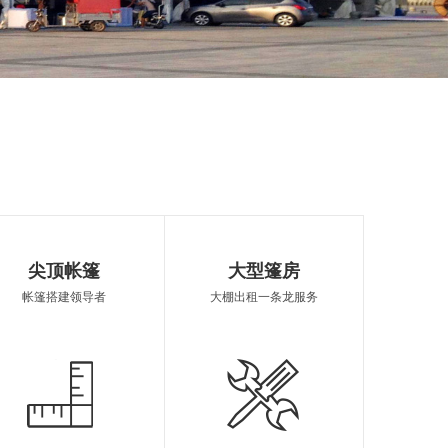
婚庆篷房
陆丰篷房销售
帐篷定制
尖顶帐篷
大型篷房
帐篷搭建领导者
大棚出租一条龙服务
棚租赁
欧式篷房租借
篷房报价
制造
陆丰遮阳雨棚
陆丰欧式帐篷