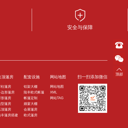
安全与保障
扫一扫添加微信
尖顶篷房
配套设施
网站地图
弯柱篷房
铝架大棚
网站地图
多边形篷房
陆丰欧式帐篷
XML
球形篷房
帐篷定制
网站TAG
桃型篷房
婚宴大棚
弧顶篷房
会展篷房
陆丰篷房搭建
欧式篷房