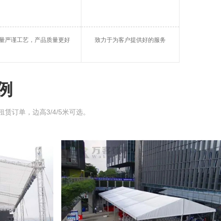
帐篷
大棚租借
陆丰仓储篷房
量严谨工艺，产品质量更好
致力于为客户提供好的服务
玻璃蓬房
陆丰帐篷租用
球形篷房
例
租赁订单，边高3/4/5米可选。