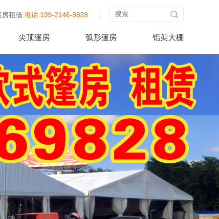
篷房租借
:电话:199-2146-9828
尖顶篷房
弧形篷房
铝架大棚