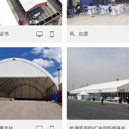
证书
风、抗震
重支柱
欧洲双面PVC涂层纤维篷布