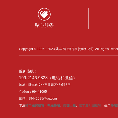
贴心服务
Copyright © 1996－2023 陆丰万好篷房租赁服务公司. All Rights Res
服务热线：
199-2146-9828（电话和微信）
地址：陆丰市文化产业园区45幢16层
在线qq：99441095
邮箱：99441095@qq.com
专注
陆丰篷房租赁
、
帐篷搭建
、
雨棚出租
、
陆丰遮阳棚租赁
、生产
搭建