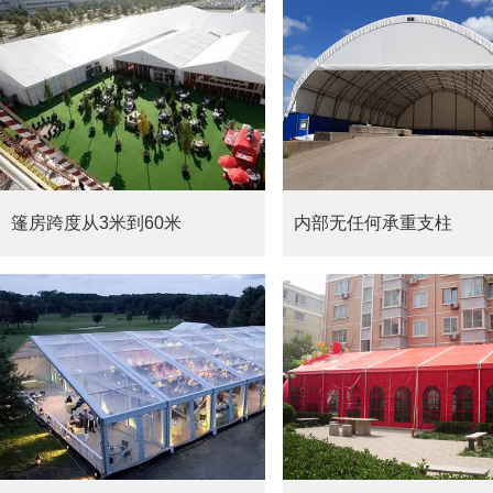
篷房跨度从3米到60米
内部无任何承重支柱