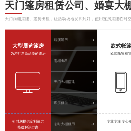
天门篷房租赁公司、婚宴大
天门雨棚搭建、篷房出租，让活动场地发挥到好，使用篷房搭建临时
路演篷房
大型展览篷房
欧式帐
为您打造高品质的篷房
欧式帐篷租
雨棚出租
天门大棚搭建
库房租借
针对您提供定制篷房
专业专注 专心
临时大棚租用
搭建解决方案