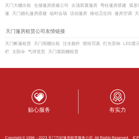
天门大棚出租
仓储篷房搭建公司
尖顶双翼篷房
弯柱篷房搭建
弧形
篷
天门婚礼篷房搭建
临时会场
活动篷房
移动卫生间
篷房空调
天
天门篷房租赁公司友情链接
天门帐篷租赁
天门雨棚出租
注水旗杆
喷绘写真
灯光音响
LED显
栏
太阳伞
气球造型
天门遮阳棚租赁
贴心服务
有实力
Copyright © 1996－2023 天门万好篷房租赁服务公司. All Rights Reserved. I