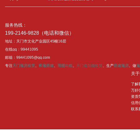
服务热线：
199-2146-9828（电话和微信）
地址：天门市文化产业园区45幢16层
在线qq：99441095
邮箱：99441095@qq.com
专注
天门篷房租赁
、
帐篷搭建
、
雨棚出租
、
天门遮阳棚租赁
、生产
搭建篷房
、做
篷
关于
了解
万好
资质
信用
联系