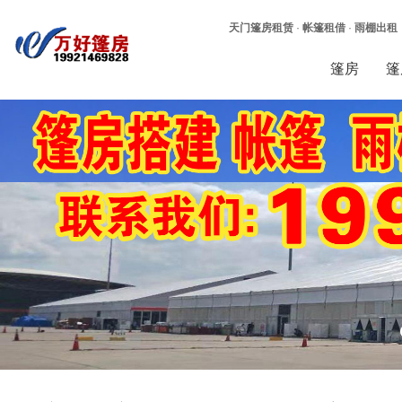
天门篷房租赁
·
帐篷租借
·
雨棚出租
篷房
篷