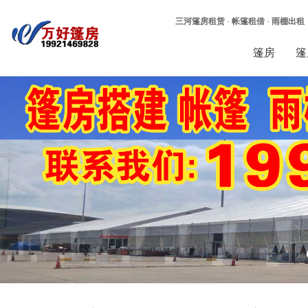
三河篷房租赁
·
帐篷租借
·
雨棚出租
篷房
篷