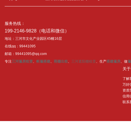
服务热线：
199-2146-9828（电话和微信）
地址：三河市文化产业园区45幢16层
在线qq：99441095
邮箱：99441095@qq.com
专注
三河篷房租赁
、
帐篷搭建
、
雨棚出租
、
三河遮阳棚租赁
、生产
搭建篷房
、做
篷
关于
了解
万好
资质
信用
联系