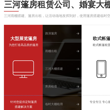
三河篷房租赁公司、婚宴大
三河雨棚搭建、篷房出租，让活动场地发挥到好，使用篷房搭建临时
路演篷房
大型展览篷房
欧式帐
为您打造高品质的篷房
欧式帐篷租
雨棚出租
三河大棚搭建
库房租借
针对您提供定制篷房
专业专注 专心
临时大棚租用
搭建解决方案