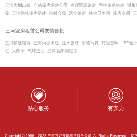
三河大棚出租
仓储篷房搭建公司
尖顶双翼篷房
弯柱篷房搭建
弧形
篷
三河婚礼篷房搭建
临时会场
活动篷房
移动卫生间
篷房空调
三
三河篷房租赁公司友情链接
三河帐篷租赁
三河雨棚出租
注水旗杆
喷绘写真
灯光音响
LED显
栏
太阳伞
气球造型
三河遮阳棚租赁
贴心服务
有实力
Copyright © 1996－2023 三河万好篷房租赁服务公司. All Rights Reserved. I