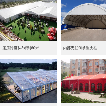
篷房跨度从3米到60米
内部无任何承重支柱