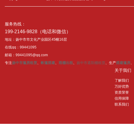
服务热线：
199-2146-9828（电话和微信）
地址：扬中市市文化产业园区45幢16层
在线qq：99441095
邮箱：99441095@qq.com
专注
扬中市篷房租赁
、
帐篷搭建
、
雨棚出租
、
扬中市遮阳棚租赁
、生产
搭建篷房
、
关于我们
了解我们
万好优势
资质荣誉
信用保障
联系我们