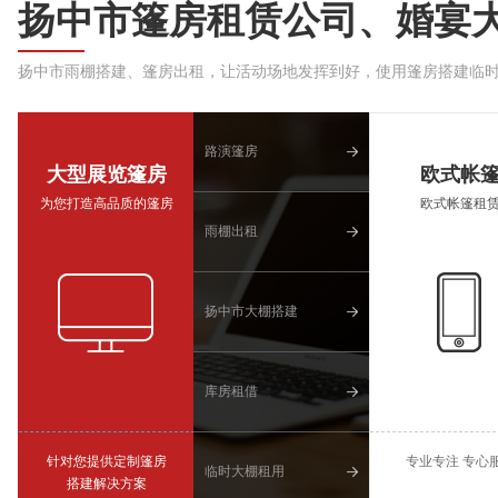
扬中市篷房租赁公司、婚宴
扬中市雨棚搭建、篷房出租，让活动场地发挥到好，使用篷房搭建临
路演篷房
大型展览篷房
欧式帐
为您打造高品质的篷房
欧式帐篷租
雨棚出租
扬中市大棚搭建
库房租借
针对您提供定制篷房
专业专注 专心
临时大棚租用
搭建解决方案