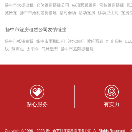
扬中市大棚出租
仓储篷房搭建公司
尖顶双翼篷房
弯柱篷房搭建
弧
览帐篷
扬中市婚礼篷房搭建
临时会场
活动篷房
移动卫生间
篷房
扬中市篷房租赁公司友情链接
扬中市帐篷租赁
扬中市雨棚出租
注水旗杆
喷绘写真
灯光音响
L
线
隔离栏
太阳伞
气球造型
扬中市遮阳棚租赁
贴心服务
有实力
Copyright © 1996－2023 扬中市万好篷房租赁服务公司. All Rights Reserved.