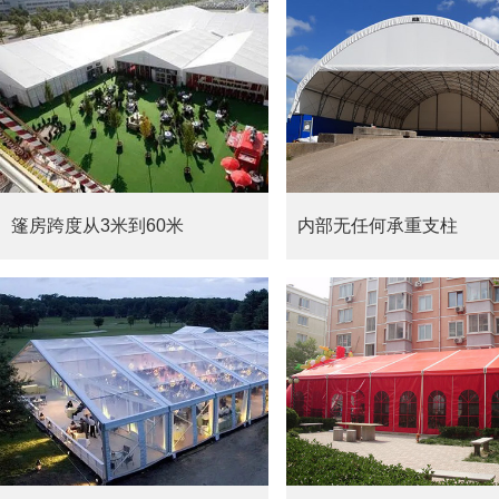
篷房跨度从3米到60米
内部无任何承重支柱