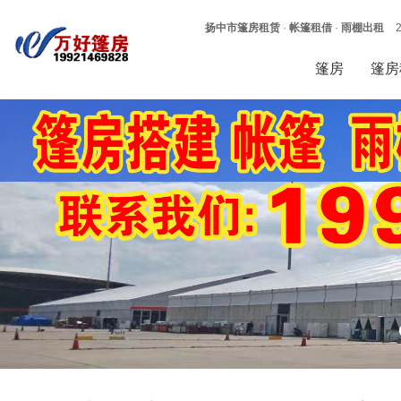
扬中市篷房租赁
·
帐篷租借
·
雨棚出租
篷房
篷房