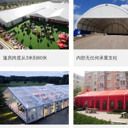
篷房跨度从3米到60米
内部无任何承重支柱