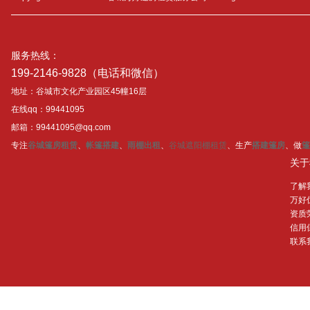
服务热线：
199-2146-9828（电话和微信）
地址：谷城市文化产业园区45幢16层
在线qq：99441095
邮箱：99441095@qq.com
专注
谷城篷房租赁
、
帐篷搭建
、
雨棚出租
、
谷城遮阳棚租赁
、生产
搭建篷房
、做
篷
关于
了解
万好
资质
信用
联系