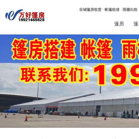
谷城篷房租赁
·
帐篷租借
·
雨棚出租
篷房
篷