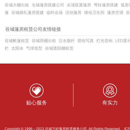
谷城大棚出租
仓储篷房搭建公司
尖顶双翼篷房
弯柱篷房搭建
弧形
篷
谷城婚礼篷房搭建
临时会场
活动篷房
移动卫生间
篷房空调
谷
谷城篷房租赁公司友情链接
谷城帐篷租赁
谷城雨棚出租
注水旗杆
喷绘写真
灯光音响
LED显
栏
太阳伞
气球造型
谷城遮阳棚租赁
贴心服务
有实力
Copyright © 1996－2023 谷城万好篷房租赁服务公司. All Rights Reserved. I