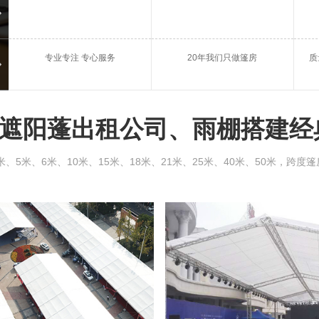
庆典篷房租赁
会议
专业专注 专心服务
20年我们只做篷房
质
启东市雨棚出租
启东
遮阳蓬出租公司、雨棚搭建经
5米、6米、10米、15米、18米、21米、25米、40米、50米，跨度篷