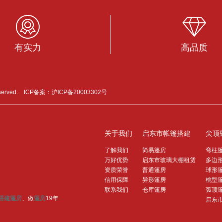
有实力
高品质
served. ICP备案：
沪ICP备20003302号
关于我们
启东市帐篷搭建
尖顶
了解我们
简易篷房
弯柱
万好优势
启东市玻璃大棚租赁
多边
资质荣誉
普通篷房
球形
信用保障
异形篷房
桃型
联系我们
仓库篷房
弧顶
搭建篷房
、做
篷房
19年
启东