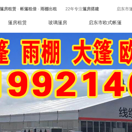
篷房租赁
·
帐篷租借
·
雨棚出租
22年专注
篷房搭建
启东市
篷房租赁
玻璃篷房
启东市欧式帐篷