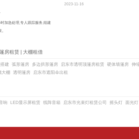
2023-11-16
务
小时加急处理,专人跟踪服务,组建
束。
篷房租赁
|
大棚租借
房搭建
弧形篷房
多边拱形篷房
启东市透明顶篷房租赁
硬体墙篷房
伸
璃大棚
透明篷房
启东市遮阳伞出租
音响
LED显示屏租赁
线阵音箱
启东市光束灯租赁公司
摇头灯
面光灯