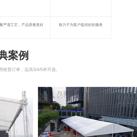
帐篷
大棚租借
启东市仓储篷
量严谨工艺，产品质量更好
致力于为客户提供好的服务
市玻璃蓬房
启东市帐篷租用
球形篷房
典案例
房租赁订单，边高3/4/5米可选。