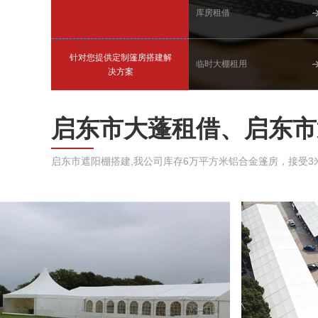
库房租借
针对您提供定制篷房搭建解
临时大棚租用
决方案
启东市大蓬租借、启东市
启东市遮阳棚搭建,我公司库存6万平方米铝合金篷房，接受3米、