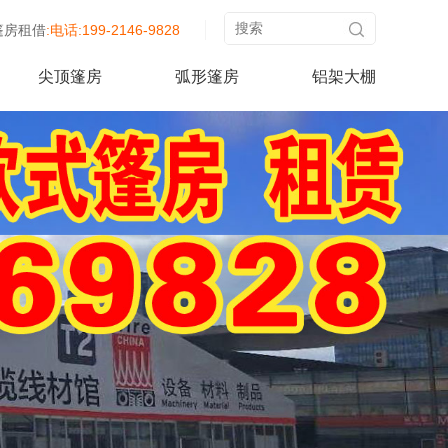
篷房租借
:电话:199-2146-9828
尖顶篷房
弧形篷房
铝架大棚