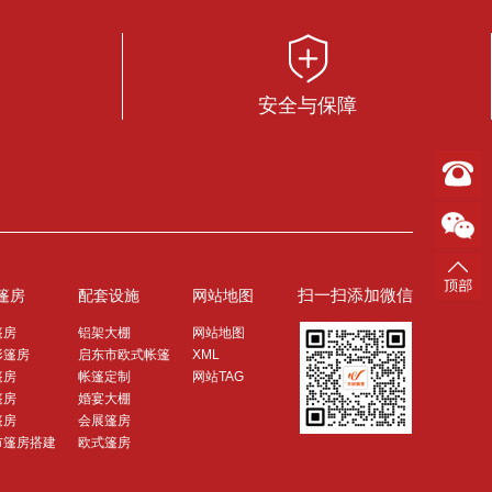
安全与保障
扫一扫添加微信
篷房
配套设施
网站地图
篷房
铝架大棚
网站地图
形篷房
启东市欧式帐篷
XML
篷房
帐篷定制
网站TAG
篷房
婚宴大棚
篷房
会展篷房
市篷房搭建
欧式篷房