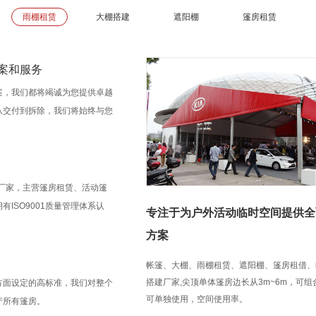
雨棚租赁
大棚搭建
遮阳棚
篷房租赁
案和服务
案，我们都将竭诚为您提供卓越
从交付到拆除，我们将始终与您
房厂家，主营篷房租赁、活动篷
ISO9001质量管理体系认
专注于为户外活动临时空间提供全
方案
帐篷、大棚、雨棚租赁、遮阳棚、篷房租借、
搭建厂家,尖顶单体篷房边长从3m~6m，可
方面设定的高标准，我们对整个
可单独使用，空间使用率。
产所有篷房。