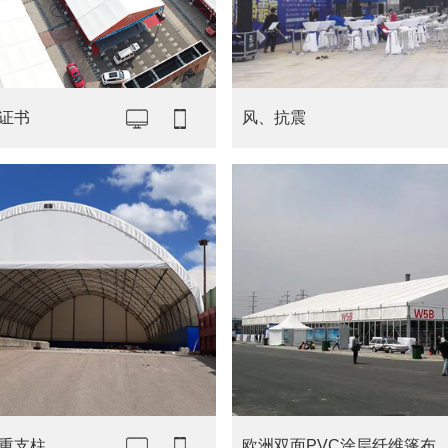
证书
风、抗震
重支柱
欧洲双面PVC涂层纤维篷布