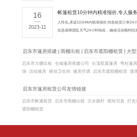
帐篷租赁10分钟内精准报价,专人服
16
人性化,承诺10分钟内精准报价,特急租赁订单24
2023-11
应急保障团队天气24小时响应，确保活动顺利结
启东市篷房搭建
|
雨棚出租
|
启东市遮阳棚租赁
|
大型
启东市大棚出租
仓储篷房搭建公司
尖顶双翼篷房
弯柱篷
场
活动篷房
移动卫生间
篷房空调
启东市遮阳棚租赁
玻
启东市篷房租赁公司友情链接
启东市帐篷租赁
启东市雨棚出租
注水旗杆
喷绘写真
灯光
遮阳棚租赁