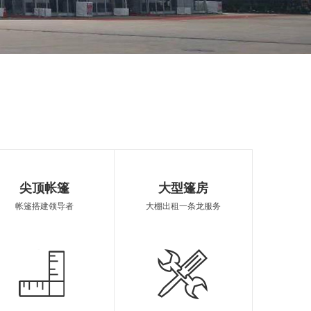
市婚庆篷房
启东市篷房销售
帐篷定制
尖顶帐篷
大型篷房
帐篷搭建领导者
大棚出租一条龙服务
棚租赁
欧式篷房租借
篷房报价
制造
启东市遮阳雨棚
启东市欧式帐