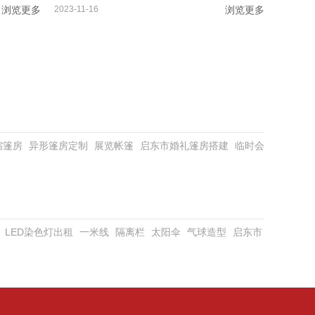
浏览更多
2023-11-16
浏览更多
缩篷房
异形篷房定制
展览帐篷
启东市婚礼篷房搭建
临时会
LED染色灯出租
一米线
隔离栏
太阳伞
气球造型
启东市