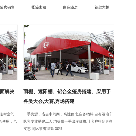
篷房销售
帐篷出租
白色篷房
铝架大棚
面解决
雨棚、遮阳棚、铝合金篷房搭建、应用于
各类大会,大赛,秀场搭建
临时空间
一手资源，省去中间商，高性价比,自备物料,自有运输车
组合使用，也
队和专业搭建工人,均提供一手出库价格,让客户得到更多
实惠,同比节省15%-30%.