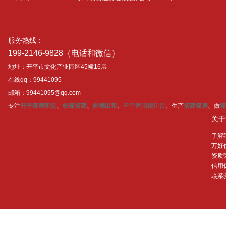
服务热线：
199-2146-9828（电话和微信）
地址：开平市文化产业园区45幢16层
在线qq：99441095
邮箱：99441095@qq.com
专注
开平篷房租赁
、
帐篷搭建
、
雨棚出租
、
开平遮阳棚租赁
、生产
搭建篷房
、做
篷
关于
了解
万好
资质
信用
联系