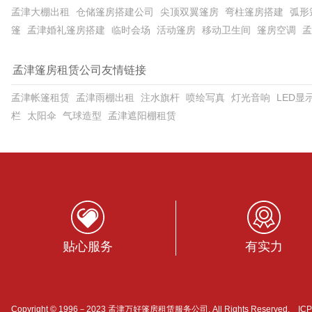
孟津大棚出租
仓储篷房搭建公司
尖顶双翼篷房
弯柱篷房搭建
弧形
篷
孟津婚礼篷房搭建
临时会场
活动篷房
移动卫生间
篷房空调
孟
孟津篷房租赁公司友情链接
孟津帐篷租赁
孟津雨棚出租
注水旗杆
喷绘写真
灯光音响
LED显
栏
太阳伞
气球造型
孟津遮阳棚租赁
贴心服务
有实力
Copyright © 1996－2023 孟津万好篷房租赁服务公司. All Rights Reserved. I