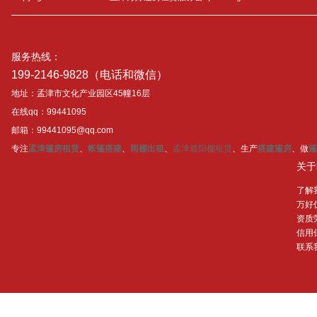
服务热线：
199-2146-9828（电话和微信）
地址：孟津市文化产业园区45幢16层
在线qq：99441095
邮箱：99441095@qq.com
专注
孟津篷房租赁
、
帐篷搭建
、
雨棚出租
、
孟津遮阳棚租赁
、生产
搭建篷房
、做
篷
关于
了解
万好
资质
信用
联系