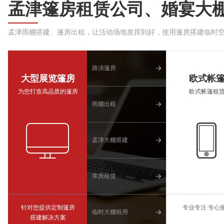
孟津篷房租赁公司、婚宴大
孟津雨棚搭建、篷房出租，让活动场地发挥到好，使用篷房搭建临时
路演篷房
大型展览篷房
欧式帐
为您打造高品质的篷房
欧式帐篷租
雨棚出租
孟津大棚搭建
库房租借
针对您提供定制篷房
专业专注 专心
临时大棚租用
搭建解决方案