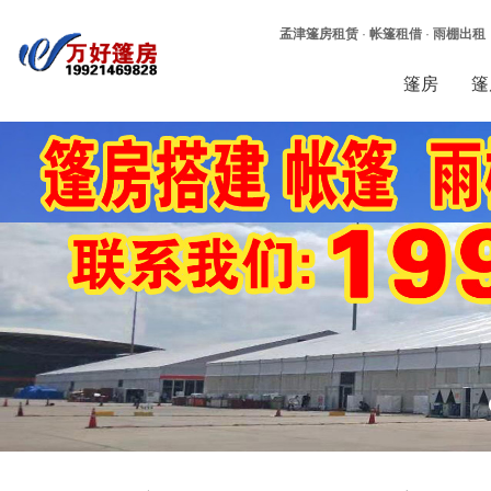
孟津篷房租赁
·
帐篷租借
·
雨棚出租
篷房
篷