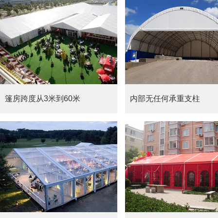
篷房跨度从3米到60米
内部无任何承重支柱