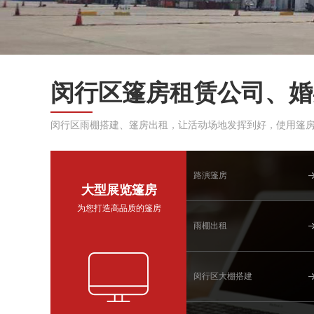
闵行区篷房租赁公司、婚
闵行区雨棚搭建、篷房出租，让活动场地发挥到好，使用篷
路演篷房
大型展览篷房
为您打造高品质的篷房
雨棚出租
闵行区大棚搭建