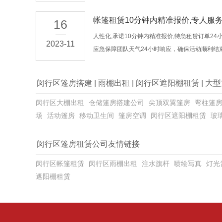
帐篷租赁10分钟内精准报价,专人服
16
人性化,承诺10分钟内精准报价,特急租赁订单24
2023-11
应急保障团队天气24小时响应，确保活动顺利结
闵行区篷房搭建
|
雨棚出租
|
闵行区遮阳棚租赁
|
大型
闵行区大棚出租
仓储篷房搭建公司
尖顶双翼篷房
弯柱篷
场
活动篷房
移动卫生间
篷房空调
闵行区遮阳棚租赁
玻
闵行区篷房租赁公司友情链接
闵行区帐篷租赁
闵行区雨棚出租
注水旗杆
喷绘写真
灯光
遮阳棚租赁