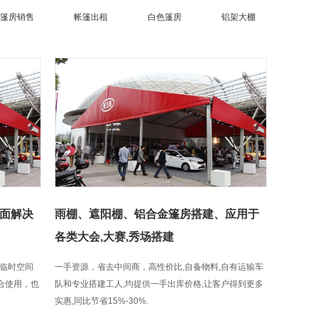
篷房销售
帐篷出租
白色篷房
铝架大棚
面解决
雨棚、遮阳棚、铝合金篷房搭建、应用于
各类大会,大赛,秀场搭建
临时空间
一手资源，省去中间商，高性价比,自备物料,自有运输车
组合使用，也
队和专业搭建工人,均提供一手出库价格,让客户得到更多
实惠,同比节省15%-30%.