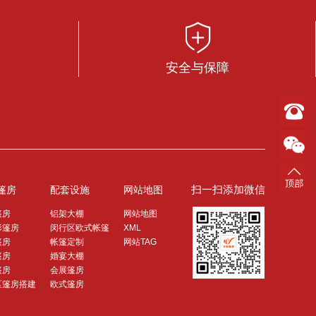
安全与保障
扫一扫添加微信
篷房
配套设施
网站地图
篷房
铝架大棚
网站地图
形篷房
闵行区欧式帐篷
XML
篷房
帐篷定制
网站TAG
篷房
婚宴大棚
篷房
会展篷房
区篷房搭建
欧式篷房