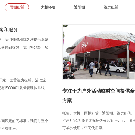
雨棚租赁
大棚搭建
遮阳棚
篷房租赁
案和服务
案，我们都将竭诚为您提供卓越
从交付到拆除，我们将始终与您
房厂家，主营篷房租赁、活动篷
ISO9001质量管理体系认
专注于为户外活动临时空间提供全
方案
帐篷、大棚、雨棚租赁、遮阳棚、篷房租借、
搭建厂家,尖顶单体篷房边长从3m~6m，可
方面设定的高标准，我们对整个
可单独使用，空间使用率。
产所有篷房。