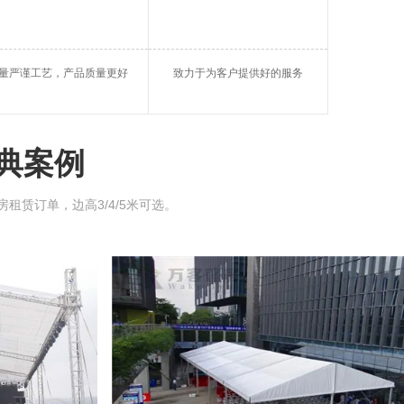
帐篷
大棚租借
闵行区仓储篷
量严谨工艺，产品质量更好
致力于为客户提供好的服务
区玻璃蓬房
闵行区帐篷租用
球形篷房
典案例
房租赁订单，边高3/4/5米可选。