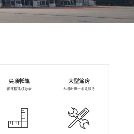
区婚庆篷房
闵行区篷房销售
帐篷定制
尖顶帐篷
大型篷房
帐篷搭建领导者
大棚出租一条龙服务
棚租赁
欧式篷房租借
篷房报价
制造
闵行区遮阳雨棚
闵行区欧式帐