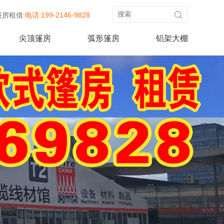
篷房租借
:电话:199-2146-9828
尖顶篷房
弧形篷房
铝架大棚