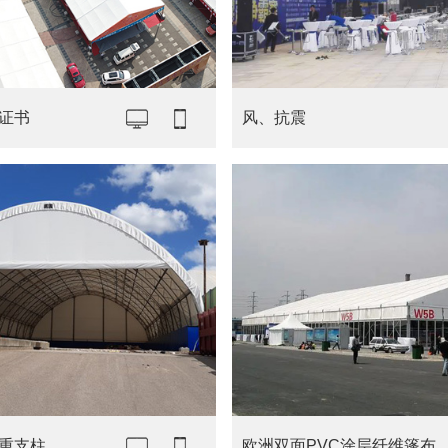
证书
风、抗震
重支柱
欧洲双面PVC涂层纤维篷布