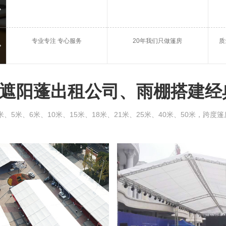
庆典篷房租赁
会议
专业专注 专心服务
20年我们只做篷房
质
闵行区雨棚出租
闵行
遮阳蓬出租公司、雨棚搭建经
5米、6米、10米、15米、18米、21米、25米、40米、50米，跨度篷