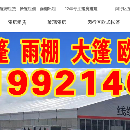
篷房租赁
·
帐篷租借
·
雨棚出租
22年专注
篷房搭建
闵行区
篷房租赁
玻璃篷房
闵行区欧式帐篷