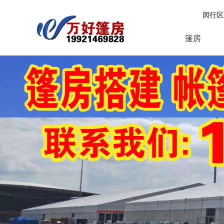
闵行区
篷房