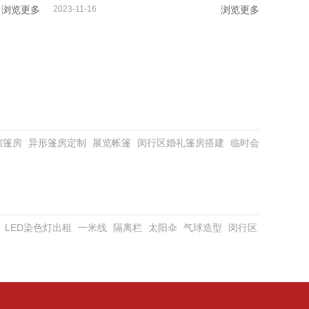
浏览更多
2023-11-16
浏览更多
缩篷房
异形篷房定制
展览帐篷
闵行区婚礼篷房搭建
临时会
LED染色灯出租
一米线
隔离栏
太阳伞
气球造型
闵行区