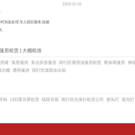
2023-11-16
务
小时加急处理,专人跟踪服务,组建
束。
篷房租赁
|
大棚租借
房搭建
弧形篷房
多边拱形篷房
闵行区透明顶篷房租赁
硬体墙篷房
伸
璃大棚
透明篷房
闵行区遮阳伞出租
音响
LED显示屏租赁
线阵音箱
闵行区光束灯租赁公司
摇头灯
面光灯