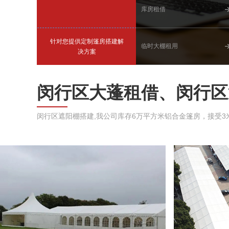
库房租借
针对您提供定制篷房搭建解
临时大棚租用
决方案
闵行区大蓬租借、闵行区
闵行区遮阳棚搭建,我公司库存6万平方米铝合金篷房，接受3米、