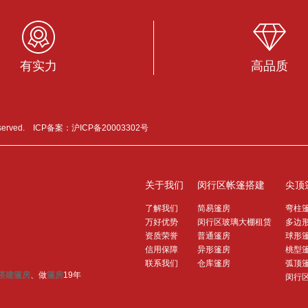
有实力
高品质
served. ICP备案：
沪ICP备20003302号
关于我们
闵行区帐篷搭建
尖顶
了解我们
简易篷房
弯柱
万好优势
闵行区玻璃大棚租赁
多边
资质荣誉
普通篷房
球形
信用保障
异形篷房
桃型
联系我们
仓库篷房
弧顶
搭建篷房
、做
篷房
19年
闵行